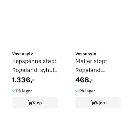
Vossasylv
Vossasylv
Kepspenne støpt
Maljer støpt
Rogaland, syhull,
Rogaland,
oksidert
1.336,-
oksidert
468,-
På lager
På lager
Kjøp
Kjøp