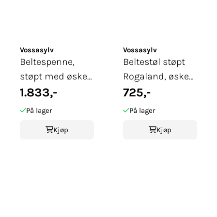
Vossasylv
Vossasylv
Beltespenne,
Beltestøl støpt
støpt med øsken
Rogaland, øsken,
og syhull
1.833,-
oksidert
725,-
På lager
På lager
Kjøp
Kjøp