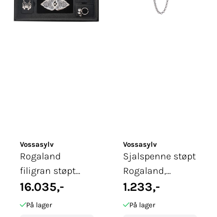
Vossasylv
Vossasylv
Rogaland
Sjalspenne støpt
filigran støpt
Rogaland,
sølvpakke
16.035,-
oksidert
1.233,-
På lager
På lager