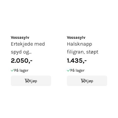
Vossasylv
Vossasylv
Ertekjede med
Halsknapp
spyd og
filigran, støpt
korslauv, støpt,
2.050,-
1.435,-
Rogaland, ...
På lager
På lager
Kjøp
Kjøp