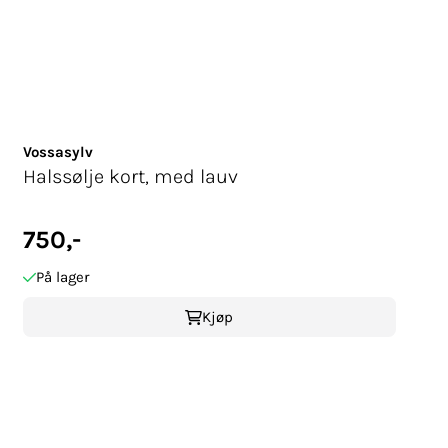
Vossasylv
Halssølje kort, med lauv
750,-
På lager
Kjøp