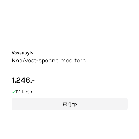
Vossasylv
Kne/vest-spenne med torn
1.246,-
På lager
Kjøp