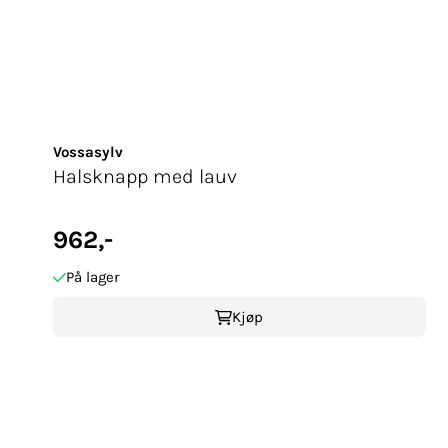
Vossasylv
Halsknapp med lauv
962,-
På lager
Kjøp