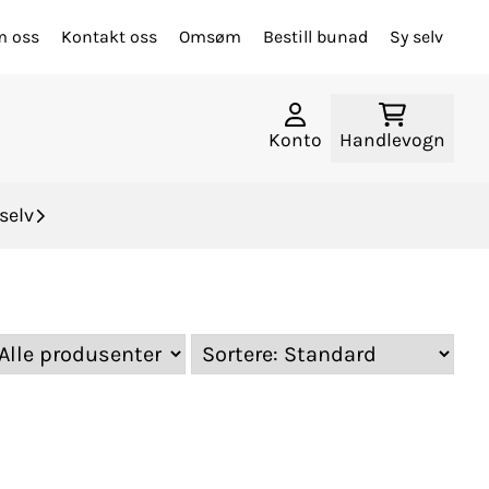
 oss
Kontakt oss
Omsøm
Bestill bunad
Sy selv
Konto
Handlevogn
selv