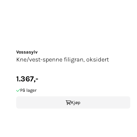
Vossasylv
Kne/vest-spenne filigran, oksidert
1.367,-
På lager
Kjøp