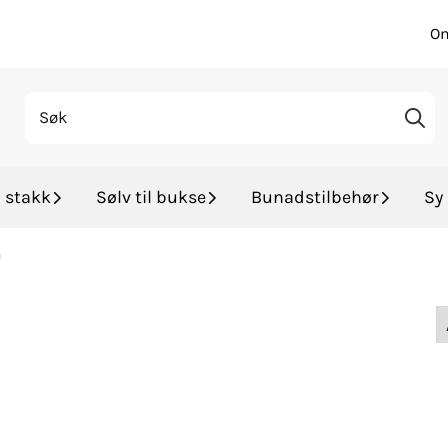
Om
l stakk
Sølv til bukse
Bunadstilbehør
Sy 
n