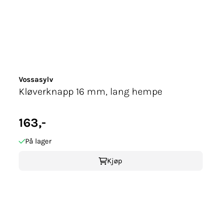
Vossasylv
Kløverknapp 16 mm, lang hempe
163,-
På lager
Kjøp