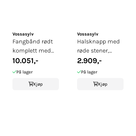
Vossasylv
Vossasylv
Fangbånd rødt
Halsknapp med
komplett med
røde stener,
slire, forgylt
10.051,-
hvit/forgylt
2.909,-
På lager
På lager
Kjøp
Kjøp