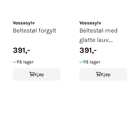
Vossasylv
Vossasylv
Beltestøl forgylt
Beltestøl med
glatte lauv,
391,-
forgylt
391,-
På lager
På lager
Kjøp
Kjøp