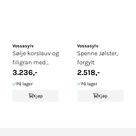
Vossasylv
Vossasylv
Sølje korslauv og
Spenne Jølster,
filigran med
forgylt
røde stener, ...
3.236,-
2.518,-
På lager
På lager
Kjøp
Kjøp