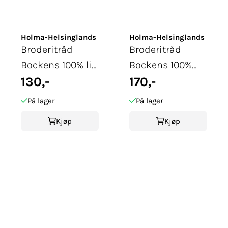
Holma-Helsinglands
Holma-Helsinglands
Broderitråd
Broderitråd
Bockens 100% lin
Bockens 100%
3L 35
130,-
Lin 4H 40
170,-
På lager
På lager
Kjøp
Kjøp