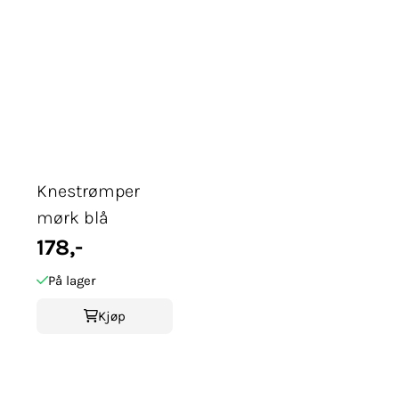
Knestrømper
mørk blå
178,-
På lager
Kjøp