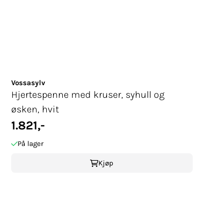
Vossasylv
Hjertespenne med kruser, syhull og
øsken, hvit
1.821,-
På lager
Kjøp