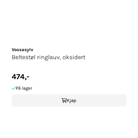
Vossasylv
Beltestøl ringlauv, oksidert
474,-
På lager
Kjøp