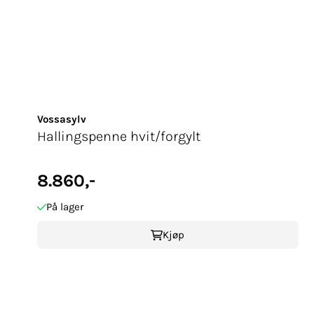
Vossasylv
Hallingspenne hvit/forgylt
8.860,-
På lager
Kjøp