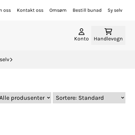
 oss
Kontakt oss
Omsøm
Bestill bunad
Sy selv
Konto
Handlevogn
selv