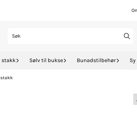
Om
l stakk
Sølv til bukse
Bunadstilbehør
Sy 
astakk