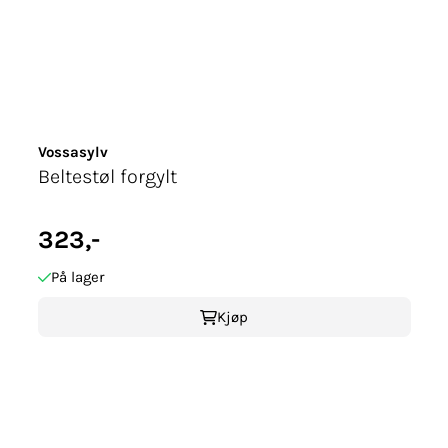
Vossasylv
Beltestøl forgylt
323,-
På lager
Kjøp