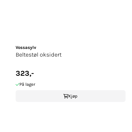
Vossasylv
Beltestøl oksidert
323,-
På lager
Kjøp