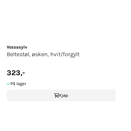
Vossasylv
Beltestøl, øsken, hvit/forgylt
323,-
På lager
Kjøp