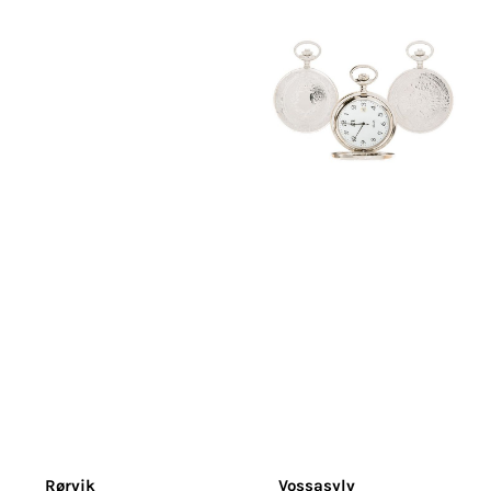
Rørvik
Vossasylv