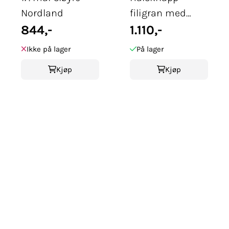
Nordland
filigran med
844,-
heng, oksidert
1.110,-
Ikke på lager
På lager
Kjøp
Kjøp