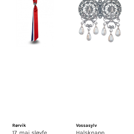
Rørvik
Vossasylv
17. mai sløyfe
Halsknapp