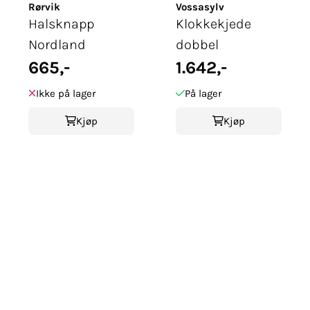
Rørvik
Vossasylv
Halsknapp
Klokkekjede
Nordland
dobbel
665,-
1.642,-
Ikke på lager
På lager
Kjøp
Kjøp