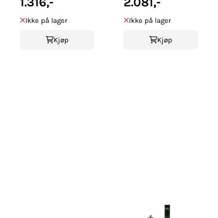
oksidert
1.316,-
oksidert
2.081,-
Ikke på lager
Ikke på lager
Kjøp
Kjøp