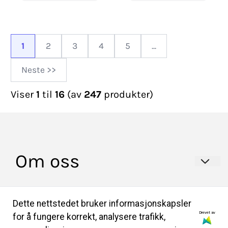
1
2
3
4
5
...
Neste >>
Viser
1
til
16
(av
247
produkter)
Om oss
HULDRA BUNADER AS
Info
Dette nettstedet bruker informasjonskapsler
Professor Lochmanns gate 2A
Drevet av
for å fungere korrekt, analysere trafikk,
Salgsbetingelser