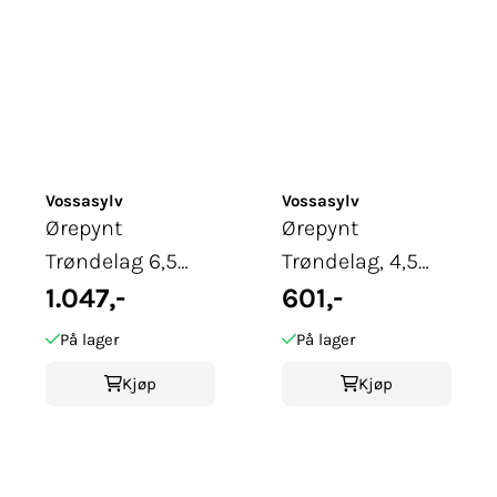
Vossasylv
Vossasylv
Ørepynt
Ørepynt
Trøndelag 6,5
Trøndelag, 4,5
cm, oksidert
1.047,-
cm, oksidert
601,-
På lager
På lager
Kjøp
Kjøp