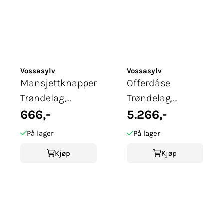
Vossasylv
Vossasylv
Mansjettknapper
Offerdåse
Trøndelag,
Trøndelag,
oksidert
666,-
oksidert
5.266,-
På lager
På lager
Kjøp
Kjøp