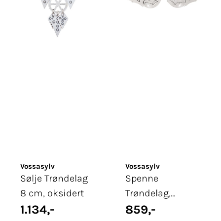
Vossasylv
Vossasylv
Sølje Trøndelag
Spenne
8 cm, oksidert
Trøndelag,
1.134,-
syhull, oksidert
859,-