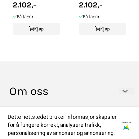
gravering,
2.102,-
oksidert
2.102,-
oksidert
På lager
På lager
Kjøp
Kjøp
Om oss
HULDRA BUNADER AS
Info
Dette nettstedet bruker informasjonskapsler
Professor Lochmanns gate 2A
Drevet av
for å fungere korrekt, analysere trafikk,
Salgsbetingelser
personalisering av annonser og annonsering.
0559 OSLO