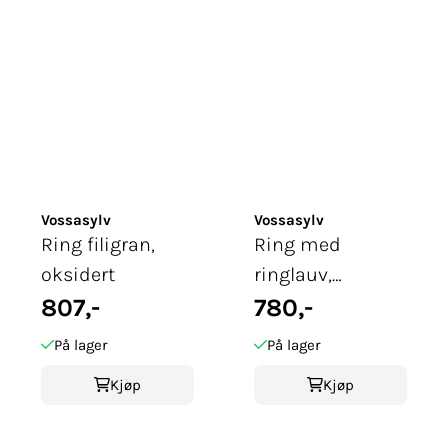
Vossasylv
Vossasylv
Ring filigran,
Ring med
oksidert
ringlauv,
807,-
oksidert
780,-
På lager
På lager
Kjøp
Kjøp