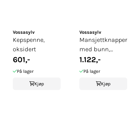
Vossasylv
Vossasylv
Kepspenne,
Mansjettknapper
oksidert
med bunn,
601,-
oksidert
1.122,-
På lager
På lager
Kjøp
Kjøp